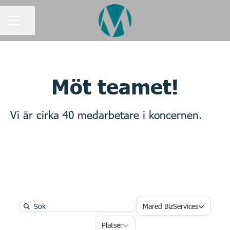
Dela sidan
KARRIÄRMENY
Möt teamet!
Vi är cirka 40 medarbetare i koncernen.
Våra bolag
Mared BizServices
Search
Platser
Platser